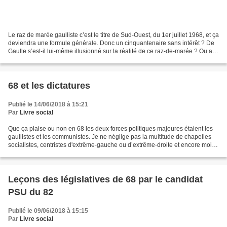
Le raz de marée gaulliste c’est le titre de Sud-Ouest, du 1er juillet 1968, et ça
deviendra une formule générale. Donc un cinquantenaire sans intérêt ? De
Gaulle s’est-il lui-même illusionné sur la réalité de ce raz-de-marée ? Ou au
contraire, s’est-il...
68 et les dictatures
Publié le 14/06/2018 à 15:21
Par
Livre social
Que ça plaise ou non en 68 les deux forces politiques majeures étaient les
gaullistes et les communistes. Je ne néglige pas la multitude de chapelles
socialistes, centristes d'extrême-gauche ou d’extrême-droite et encore moins
le PSU, mais ici je m’arrête...
Leçons des législatives de 68 par le candidat
PSU du 82
Publié le 09/06/2018 à 15:15
Par
Livre social