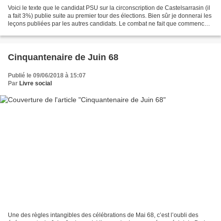
Voici le texte que le candidat PSU sur la circonscription de Castelsarrasin (il
a fait 3%) publie suite au premier tour des élections. Bien sûr je donnerai les
leçons publiées par les autres candidats. Le combat ne fait que commencer
par M. Jean Bourgarel...
Cinquantenaire de Juin 68
Publié le 09/06/2018 à 15:07
Par
Livre social
Une des règles intangibles des célébrations de Mai 68, c’est l’oubli des