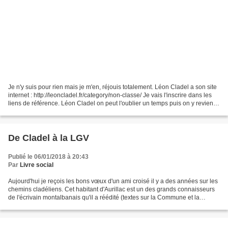
Je n'y suis pour rien mais je m'en, réjouis totalement. Léon Cladel a son site
internet : http://leoncladel.fr/category/non-classe/ Je vais l'inscrire dans les
liens de référence. Léon Cladel on peut l'oublier un temps puis on y revient.
C'est ce que...
De Cladel à la LGV
Publié le 06/01/2018 à 20:43
Par
Livre social
Aujourd'hui je reçois les bons vœux d'un ami croisé il y a des années sur les
chemins cladéliens. Cet habitant d'Aurillac est un des grands connaisseurs
de l'écrivain montalbanais qu'il a réédité (textes sur la Commune et la
poésie) Avec ses bons vœux...