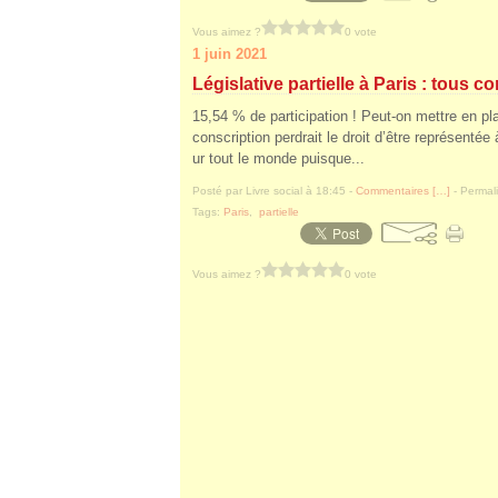
Vous aimez ?
0 vote
1 juin 2021
Législative partielle à Paris : tous c
15,54 % de participation ! Peut-on mettre en pla
conscription perdrait le droit d’être représenté
ur tout le monde puisque...
Posté par Livre social à 18:45 -
Commentaires [
…
]
- Permali
Tags:
Paris
,
partielle
Vous aimez ?
0 vote