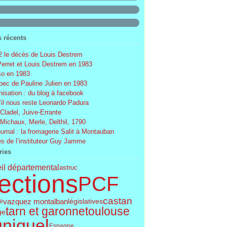
s récents
 le décès de Louis Destrem
Perret et Louis Destrem en 1983
o en 1983
ec de Pauline Julien en 1983
nisation : du blog à facebook
’il nous reste Leonardo Padura
 Cladel, Juive-Errante
 Michaux, Merle, Delthil, 1790
ournal : la fromagerie Salit à Montauban
s de l’instituteur Guy Jamme
ries
il départemental
astruc
ections
PCF
castan
vazquez montalban
législatives
le
tarn et garonne
toulouse
ge
uniquel
Espagne