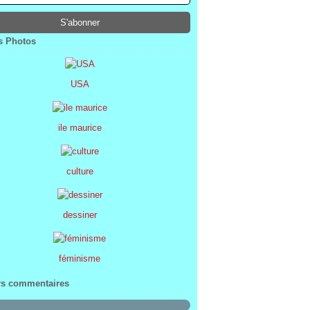
ier
ier
s
l
(1)
(74)
(34)
(47)
ier
ier
s
(8)
(45)
(52)
ier
ier
(7)
(68)
 Photos
ier
(2)
USA
ile maurice
culture
dessiner
féminisme
rs commentaires