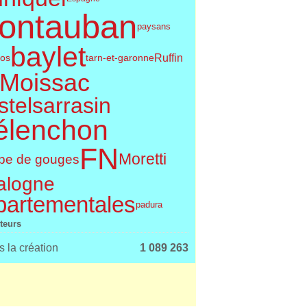
ontauban
paysans
baylet
Ruffin
os
tarn-et-garonne
Moissac
telsarrasin
élenchon
FN
Moretti
pe de gouges
alogne
partementales
padura
iteurs
 la création
1 089 263