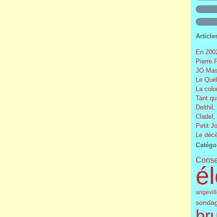
Article
En 2002
Pierre 
JO Mas
Le Québ
La colo
Tant qu
Delthil,
Cladel,
Petit J
Le décè
Catégo
Conse
él
angevil
sonda
br