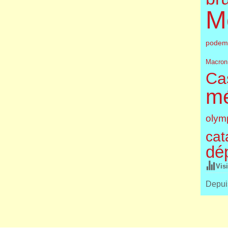
M
podem
Macron
Cas
m
olym
cat
dé
Vis
Depuis