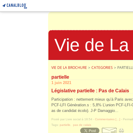
Vie de La
VIE DE LA BROCHURE
>
CATEGORIES
>
PARTIELL
partielle
1 juin 2021
Législative partielle : Pas de Calais
Participation : nettement mieux qu’à Paris a
PCF-LFI Génération.s : 5,8% L’union PCF-LFI-Gén
as de candidat écolo). J-P Damaggio...
Posté par Livre social à 18:54 -
Commentaires [
…
]
- Permali
Tags:
partielle
,
pas de calais