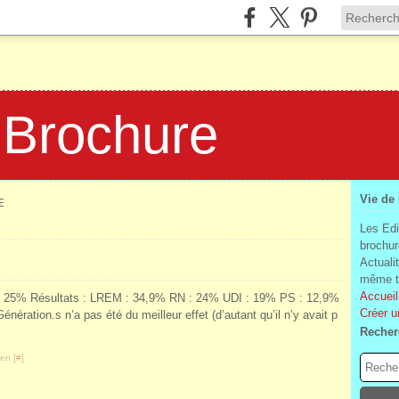
 Brochure
Vie de
E
Les Edi
brochur
Actuali
même te
Accueil
vec 25% Résultats : LREM : 34,9% RN : 24% UDI : 19% PS : 12,9%
Créer u
ération.s n’a pas été du meilleur effet (d’autant qu’il n’y avait p
Recher
en [
#
]