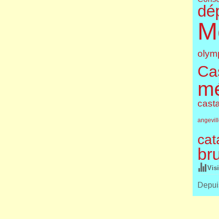
dé
M
olym
Cas
m
cast
angevil
cat
br
Vis
Depuis