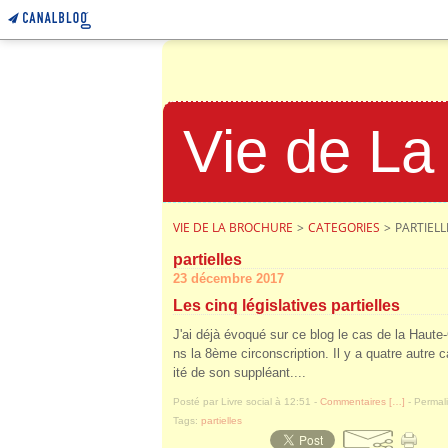
Vie de La
VIE DE LA BROCHURE
>
CATEGORIES
>
PARTIELL
partielles
23 décembre 2017
Les cinq législatives partielles
J'ai déjà évoqué sur ce blog le cas de la Haute-
ns la 8ème circonscription. Il y a quatre autre c
ité de son suppléant....
Posté par Livre social à 12:51 -
Commentaires [
…
]
- Permali
Tags:
partielles