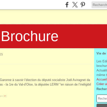
 Brochure
Vie de
ES
Les Edi
brochur
Actuali
même te
Accueil
Garonne à savoir l’élection du député socialiste Joël Aviragnet da
Créer u
as - la 1re du Val-d’Oise, la députée LERM "en raison de l’inéligibil
Recher
en [
#
]