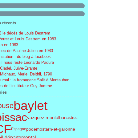
s récents
 le décès de Louis Destrem
Perret et Louis Destrem en 1983
o en 1983
ec de Pauline Julien en 1983
nisation : du blog à facebook
’il nous reste Leonardo Padura
 Cladel, Juive-Errante
 Michaux, Merle, Delthil, 1790
ournal : la fromagerie Salit à Montauban
s de l’instituteur Guy Jamme
ries
baylet
ouse
issac
vazquez montalban
astruc
CF
podemos
tarn-et-garonne
Espagne
il départemental