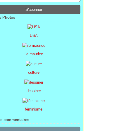
ier
ier
s
l
(1)
(74)
(34)
(47)
ier
ier
s
(8)
(45)
(52)
ier
ier
(7)
(68)
 Photos
ier
(2)
USA
ile maurice
culture
dessiner
féminisme
rs commentaires