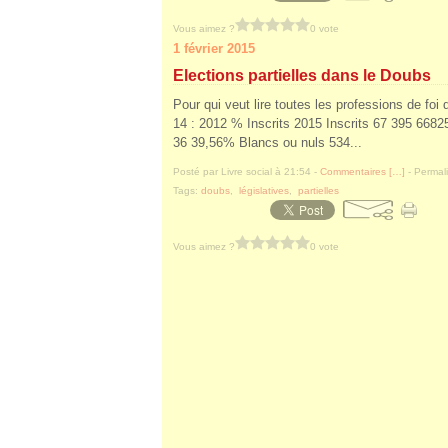
Vous aimez ?
0 vote
1 février 2015
Elections partielles dans le Doubs
Pour qui veut lire toutes les professions de foi
14 : 2012 % Inscrits 2015 Inscrits 67 395 668
36 39,56% Blancs ou nuls 534...
Posté par Livre social à 21:54 -
Commentaires [
…
]
- Permali
Tags:
doubs
,
législatives
,
partielles
Vous aimez ?
0 vote