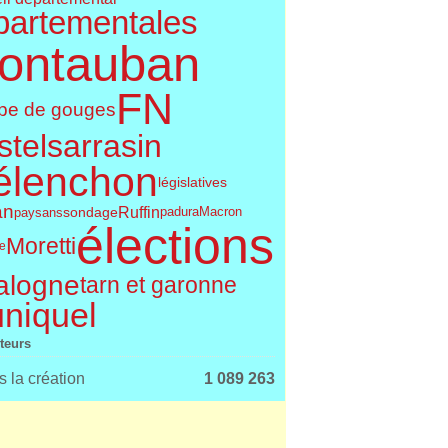
partementales
ontauban
FN
pe de gouges
telsarrasin
élenchon
législatives
an
Ruffin
sondage
paysans
padura
Macron
élections
Moretti
le
alogne
tarn et garonne
uniquel
iteurs
 la création
1 089 263