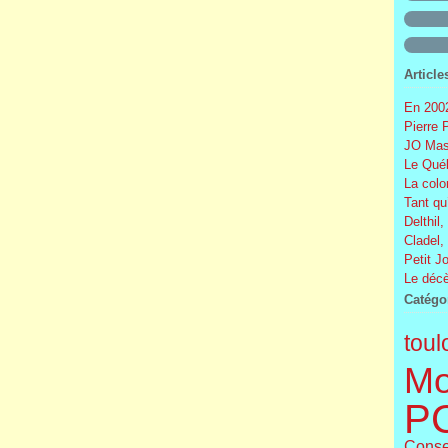
Article
En 2002
Pierre 
JO Mas
Le Québ
La colo
Tant qu
Delthil,
Cladel,
Petit J
Le décè
Catégo
toul
Mo
P
Conse