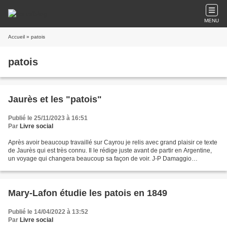
MENU
Accueil
» patois
patois
Jaurès et les "patois"
Publié le 25/11/2023 à 16:51
Par
Livre social
Après avoir beaucoup travaillé sur Cayrou je relis avec grand plaisir ce texte
de Jaurès qui est très connu. Il le rédige juste avant de partir en Argentine,
un voyage qui changera beaucoup sa façon de voir. J-P Damaggio
L’Éducation populaire et les patois...
Mary-Lafon étudie les patois en 1849
Publié le 14/04/2022 à 13:52
Par
Livre social