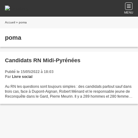
MENU
Accueil
» poma
poma
Candidats RN Midi-Pyrénées
Publié le 15/05/2022 à 18:03
Par
Livre social
Au RN les questions sont toujours simples : des candidats partout sauf dans
trois cas, face à Dupont-Aignan, Robert Ménard et le responsable jeune de
Reconquête dans le Gard, Pierre Meurin. Il y a 289 hommes et 280 femmes
une quasi parité pour éviter...