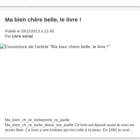
compte ce n'est...
Ma bien chère belle, le livre !
Publié le 28/11/2013 à 21:45
Par
Livre social
Ma_bien_ch_re_bellepremi_re_partie
Ma_bien_ch_re_belle_deuxi_me_partie Ce livre est épuisé aussi le voici en
accès libre. Ce livre a une histoire qui me colle à la peau. En 1992 je voulais
étudier la révolte contre le coup d'Etat de 1851 en Lot et Garonne....