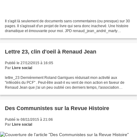
Il s'agit là seulement de documents sans commentaires (ou presque) sur 30
pages. Il s'agissait d'un projet de livre qui sera donc inachevé. Une histoire
dramatique et émouvante pour moi. JPD renaud_jean_andré_marty
Sommaire Introduction Une longue amitié...
Lettre 23, clin d'oeil à Renaud Jean
Publié le 27/12/2015 à 16:05
Par
Livre social
lettre_23 Dernièrement Roland Garrigues réduisait mon activité aux
"inféodés du PCF" . Peut-être avait-il eu vent de mon action en faveur de
Renaud Jean que j'ai un peu oublié ces derniers temps, l'association
Renaud Jean elle-même me paraissant au repos....
Des Communistes sur la Revue Histoire
Publié le 08/11/2015 à 21:06
Par
Livre social