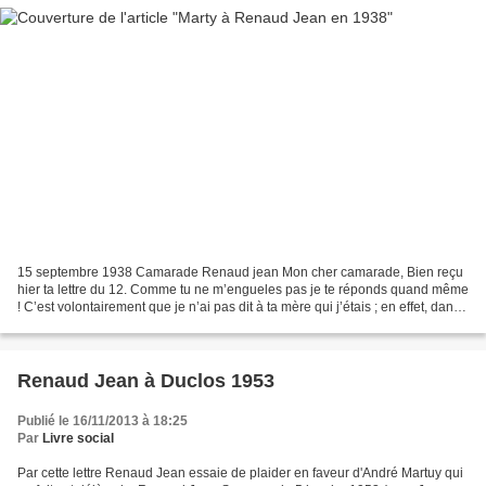
15 septembre 1938 Camarade Renaud jean Mon cher camarade, Bien reçu
hier ta lettre du 12. Comme tu ne m’engueles pas je te réponds quand même
! C’est volontairement que je n’ai pas dit à ta mère qui j’étais ; en effet, dans
ce cas elle aurait voulu absolument...
Renaud Jean à Duclos 1953
Publié le 16/11/2013 à 18:25
Par
Livre social
Par cette lettre Renaud Jean essaie de plaider en faveur d'André Martuy qui