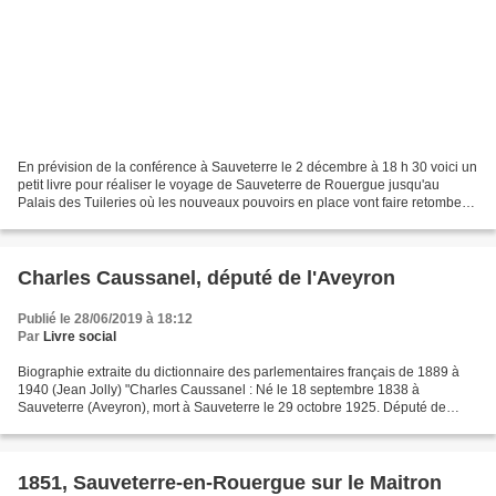
En prévision de la conférence à Sauveterre le 2 décembre à 18 h 30 voici un
petit livre pour réaliser le voyage de Sauveterre de Rouergue jusqu'au
Palais des Tuileries où les nouveaux pouvoirs en place vont faire retomber
sur la commune de l'Aveyron une...
Charles Caussanel, député de l'Aveyron
Publié le 28/06/2019 à 18:12
Par
Livre social
Biographie extraite du dictionnaire des parlementaires français de 1889 à
1940 (Jean Jolly) "Charles Caussanel : Né le 18 septembre 1838 à
Sauveterre (Aveyron), mort à Sauveterre le 29 octobre 1925. Député de
l'Aveyron de 1893 à 1898. Négociant en vins,...
1851, Sauveterre-en-Rouergue sur le Maitron