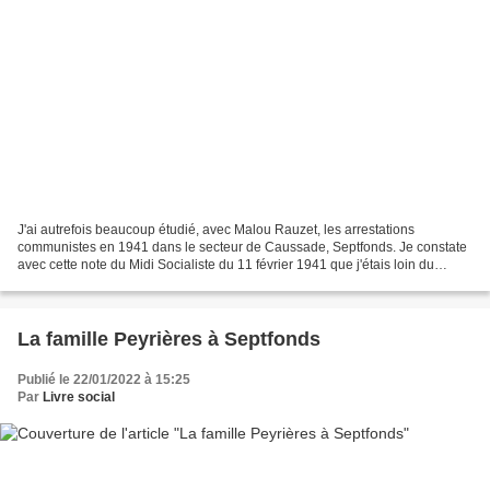
J'ai autrefois beaucoup étudié, avec Malou Rauzet, les arrestations
communistes en 1941 dans le secteur de Caussade, Septfonds. Je constate
avec cette note du Midi Socialiste du 11 février 1941 que j'étais loin du
compte. Premier point, il y aurait eu...
La famille Peyrières à Septfonds
Publié le 22/01/2022 à 15:25
Par
Livre social