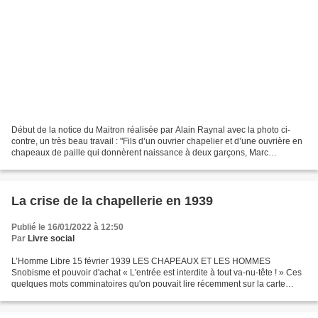
Début de la notice du Maitron réalisée par Alain Raynal avec la photo ci-
contre, un très beau travail : "Fils d’un ouvrier chapelier et d’une ouvrière en
chapeaux de paille qui donnèrent naissance à deux garçons, Marc
Raymond Peyrières et son épouse Marie...
La crise de la chapellerie en 1939
Publié le 16/01/2022 à 12:50
Par
Livre social
L’Homme Libre 15 février 1939 LES CHAPEAUX ET LES HOMMES
Snobisme et pouvoir d'achat « L'entrée est interdite à tout va-nu-tête ! » Ces
quelques mots comminatoires qu'on pouvait lire récemment sur la carte
d'invitation à un bal organisé par un syndicat...