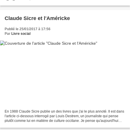
du CIRDOC Claude Sicre et Claude Alrancq racontent leur "Mai 68" et un
peu plus. Je n'ai pas mis mon commentaire...
Claude Sicre et l'Américke
Publié le 25/01/2017 à 17:56
Par
Livre social
En 1988 Claude Sicre publie un des livres que j'ai le plus annoté. Il est dans
l'article ci-dessous interrogé par Louis Destrem, un journaliste qui pense
plutôt comme lui en matière de culture occitane. Je pense qu'aujourd'hui
encore Sicre changerait...