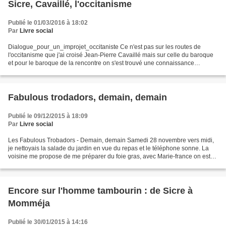
Sicre, Cavaillé, l'occitanisme
Publié le 01/03/2016 à 18:02
Par
Livre social
Dialogue_pour_un_improjet_occitaniste Ce n'est pas sur les routes de
l'occitanisme que j'ai croisé Jean-Pierre Cavaillé mais sur celle du baroque
et pour le baroque de la rencontre on s'est trouvé une connaissance
commune, un paysan du Tarn-et-Garonne...
Fabulous trodadors, demain, demain
Publié le 09/12/2015 à 18:09
Par
Livre social
Les Fabulous Trobadors - Demain, demain Samedi 28 novembre vers midi,
je nettoyais la salade du jardin en vue du repas et le téléphone sonne. La
voisine me propose de me préparer du foie gras, avec Marie-france on est
d'accord, donc je dois lui porter...
Encore sur l'homme tambourin : de Sicre à
Momméja
Publié le 30/01/2015 à 14:16