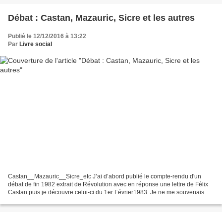
Débat : Castan, Mazauric, Sicre et les autres
Publié le 12/12/2016 à 13:22
Par
Livre social
Castan__Mazauric__Sicre_etc J’ai d’abord publié le compte-rendu d'un
débat de fin 1982 extrait de Révolution avec en réponse une lettre de Félix
Castan puis je découvre celui-ci du 1er Février1983. Je ne me souvenais
absolument pas de ce débat organisé...