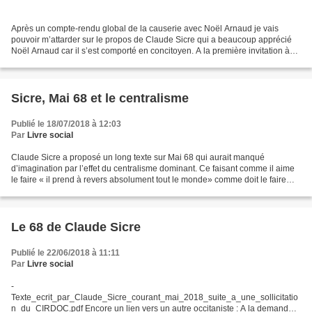
Après un compte-rendu global de la causerie avec Noël Arnaud je vais
pouvoir m’attarder sur le propos de Claude Sicre qui a beaucoup apprécié
Noël Arnaud car il s’est comporté en concitoyen. A la première invitation à
rencontrer Noël Arnaud il a aussitôt...
Sicre, Mai 68 et le centralisme
Publié le 18/07/2018 à 12:03
Par
Livre social
Claude Sicre a proposé un long texte sur Mai 68 qui aurait manqué
d’imagination par l’effet du centralisme dominant. Ce faisant comme il aime
le faire « il prend à revers absolument tout le monde» comme doit le faire
tout occitaniste qui se respecte....
Le 68 de Claude Sicre
Publié le 22/06/2018 à 11:11
Par
Livre social
-
Texte_ecrit_par_Claude_Sicre_courant_mai_2018_suite_a_une_sollicitatio
n_du_CIRDOC.pdf Encore un lien vers un autre occitaniste : A la demande