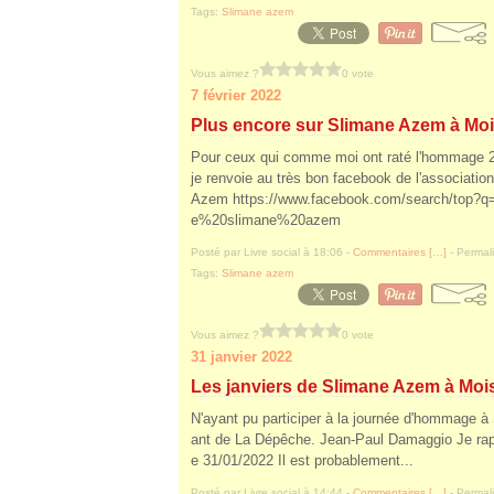
Tags:
Slimane azem
Vous aimez ?
0 vote
7 février 2022
Plus encore sur Slimane Azem à Mo
Pour ceux qui comme moi ont raté l'hommage
je renvoie au très bon facebook de l'associati
Azem https://www.facebook.com/search/top?
e%20slimane%20azem
Posté par Livre social à 18:06 -
Commentaires [
…
]
- Permali
Tags:
Slimane azem
Vous aimez ?
0 vote
31 janvier 2022
Les janviers de Slimane Azem à Moi
N'ayant pu participer à la journée d'hommage 
ant de La Dépêche. Jean-Paul Damaggio Je rappe
e 31/01/2022 Il est probablement...
Posté par Livre social à 14:44 -
Commentaires [
…
]
- Permali