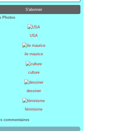
ier
ier
s
l
(1)
(74)
(34)
(47)
ier
ier
s
(8)
(45)
(52)
ier
ier
(7)
(68)
 Photos
ier
(2)
USA
ile maurice
culture
dessiner
féminisme
rs commentaires