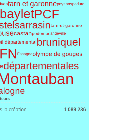
tarn et garonne
tives
paysans
padura
baylet
PCF
telsarrasin
tarn-et-garonne
ouse
castan
podemos
angeville
bruniquel
il départemental
FN
olympe de gouges
Espagne
départementales
ge
Montauban
alogne
iteurs
 la création
1 089 236