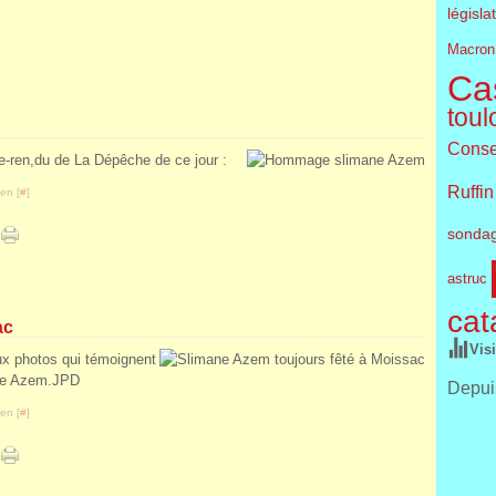
législa
Macron
Cas
toul
Conse
te-ren,du de La Dépêche de ce jour :
Ruffin
en [
#
]
sonda
astruc
cat
ac
Vis
ux photos qui témoignent
ane Azem.JPD
Depuis
en [
#
]