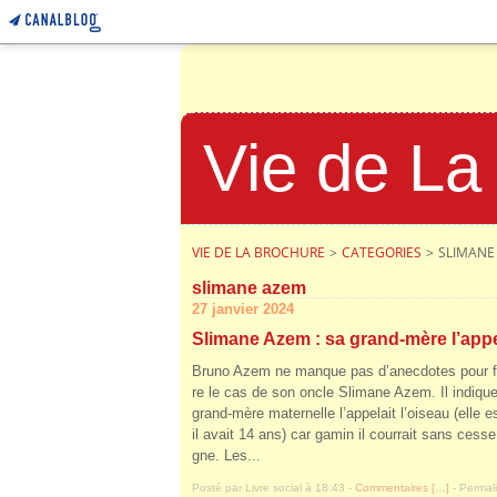
Vie de La
VIE DE LA BROCHURE
>
CATEGORIES
>
SLIMANE
slimane azem
27 janvier 2024
Slimane Azem : sa grand-mère l’appel
Bruno Azem ne manque pas d’anecdotes pour f
re le cas de son oncle Slimane Azem. Il indiqu
grand-mère maternelle l’appelait l’oiseau (elle 
il avait 14 ans) car gamin il courrait sans cess
gne. Les...
Posté par Livre social à 18:43 -
Commentaires [
…
]
- Permali