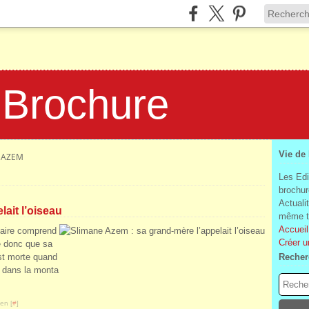
 Brochure
Vie de
 AZEM
Les Edi
brochur
Actuali
ait l’oiseau
même te
Accueil
aire comprend
Créer u
e donc que sa
est morte quand
Recher
e dans la monta
en [
#
]