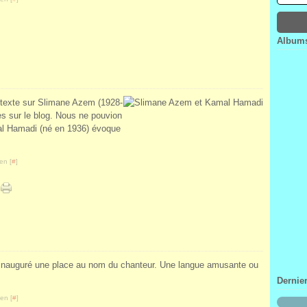
Janv
Févr
Mar
Avri
Janv
Févr
Mar
Janv
Févr
Albums
Janv
n texte sur Slimane Azem (1928-
es sur le blog. Nous ne pouvion
al Hamadi (né en 1936) évoque
en [
#
]
 inauguré une place au nom du chanteur. Une langue amusante ou
Dernie
en [
#
]