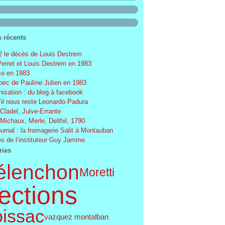
s récents
 le décès de Louis Destrem
Perret et Louis Destrem en 1983
o en 1983
ec de Pauline Julien en 1983
nisation : du blog à facebook
’il nous reste Leonardo Padura
 Cladel, Juive-Errante
 Michaux, Merle, Delthil, 1790
ournal : la fromagerie Salit à Montauban
s de l’instituteur Guy Jamme
ries
élenchon
Moretti
ections
issac
vazquez montalban