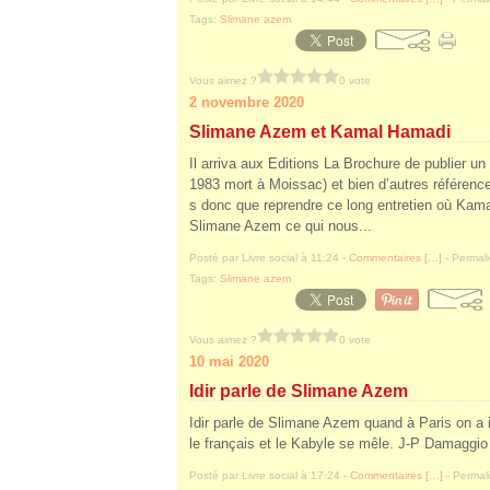
Tags:
Slimane azem
Vous aimez ?
0 vote
2 novembre 2020
Slimane Azem et Kamal Hamadi
Il arriva aux Editions La Brochure de publier u
1983 mort à Moissac) et bien d’autres référenc
s donc que reprendre ce long entretien où Kam
Slimane Azem ce qui nous...
Posté par Livre social à 11:24 -
Commentaires [
…
]
- Permali
Tags:
Slimane azem
Vous aimez ?
0 vote
10 mai 2020
Idir parle de Slimane Azem
Idir parle de Slimane Azem quand à Paris on a
le français et le Kabyle se mêle. J-P Damaggio
Posté par Livre social à 17:24 -
Commentaires [
…
]
- Permali