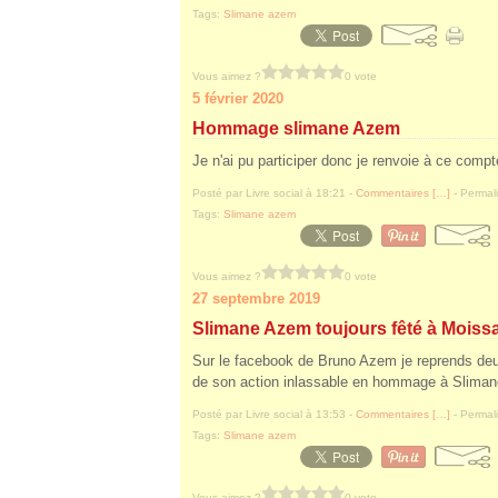
Tags:
Slimane azem
Vous aimez ?
0 vote
5 février 2020
Hommage slimane Azem
Je n'ai pu participer donc je renvoie à ce comp
Posté par Livre social à 18:21 -
Commentaires [
…
]
- Permali
Tags:
Slimane azem
Vous aimez ?
0 vote
27 septembre 2019
Slimane Azem toujours fêté à Moiss
Sur le facebook de Bruno Azem je reprends de
de son action inlassable en hommage à Slim
Posté par Livre social à 13:53 -
Commentaires [
…
]
- Permali
Tags:
Slimane azem
Vous aimez ?
0 vote