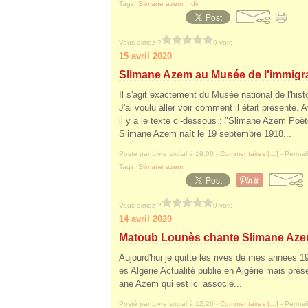
Tags:
Slimane azem
,
Idir
Vous aimez ?
0 vote
15 avril 2020
Slimane Azem au Musée de l'immigr
Il s'agit exactement du Musée national de l'histo
J'ai voulu aller voir comment il était présenté. 
il y a le texte ci-dessous : "Slimane Azem Poèt
Slimane Azem naît le 19 septembre 1918...
Posté par Livre social à 19:00 -
Commentaires [
…
]
- Permali
Tags:
Slimane azem
Vous aimez ?
0 vote
14 avril 2020
Matoub Lounès chante Slimane Az
Aujourd'hui je quitte les rives de mes années 1
es Algérie Actualité publié en Algérie mais pré
ane Azem qui est ici associé...
Posté par Livre social à 12:26 -
Commentaires [
…
]
- Permali