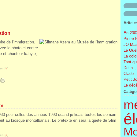
Article
ation
En 2002
Pierre 
ire de l'immigration.
JO Mas
Avec la photo ci-contre
Le Québ
e et chanteur kabyle,
La colo
Tant qu
Delthil,
en [
#
]
Cladel,
Petit J
Le décè
Catégo
m
em
él
980 pour celles des années 1990 quand je lisais toutes les semain
sent au kiosque montalbanais. Le prétexte en sera la quête de Slim
Mo
en [
#
]