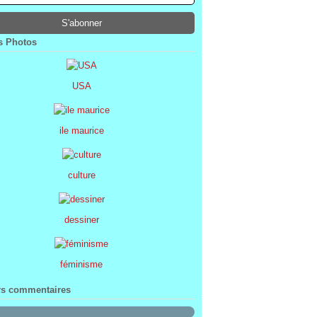
ier
ier
s
l
(1)
(74)
(34)
(47)
ier
ier
s
(8)
(45)
(52)
ier
ier
(7)
(68)
 Photos
ier
(2)
USA
ile maurice
culture
dessiner
féminisme
rs commentaires