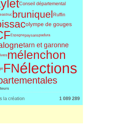
ylet
Conseil départemental
bruniquel
Ruffin
astruc
le
issac
olympe de gouges
CF
paysans
Espagne
padura
alogne
tarn et garonne
mélenchon
tives
élections
FN
ge
partementales
iteurs
 la création
1 089 289