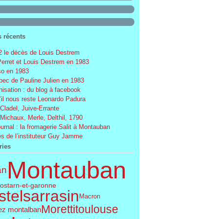
s récents
 le décès de Louis Destrem
Perret et Louis Destrem en 1983
o en 1983
ec de Pauline Julien en 1983
nisation : du blog à facebook
’il nous reste Leonardo Padura
 Cladel, Juive-Errante
 Michaux, Merle, Delthil, 1790
ournal : la fromagerie Salit à Montauban
s de l’instituteur Guy Jamme
ries
Montauban
an
os
tarn-et-garonne
telsarrasin
Macron
Moretti
toulouse
ez montalban