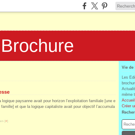
 Brochure
Vie de
Les Edi
brochur
Actuali
tesse
même te
Accueil
logique paysanne avait pour horizon l’exploitation familiale [une e
Créer u
 famille] et que la logique capitaliste avait pour objectif l’accumula
Recher
en [
#
]