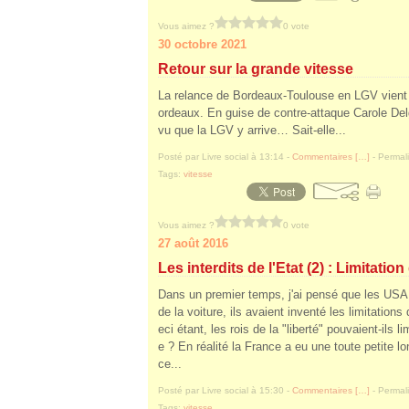
Vous aimez ?
0 vote
30 octobre 2021
Retour sur la grande vitesse
La relance de Bordeaux-Toulouse en LGV vient 
ordeaux. En guise de contre-attaque Carole Del
vu que la LGV y arrive… Sait-elle...
Posté par Livre social à 13:14 -
Commentaires [
…
]
- Permali
Tags:
vitesse
Vous aimez ?
0 vote
27 août 2016
Les interdits de l'Etat (2) : Limitation
Dans un premier temps, j'ai pensé que les USA 
de la voiture, ils avaient inventé les limitations
eci étant, les rois de la "liberté" pouvaient-ils li
e ? En réalité la France a eu une toute petite l
ce...
Posté par Livre social à 15:30 -
Commentaires [
…
]
- Permali
Tags:
vitesse