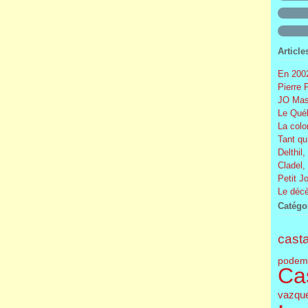
Article
En 2002
Pierre 
JO Mas
Le Québ
La colo
Tant qu
Delthil,
Cladel,
Petit J
Le décè
Catégo
cast
podem
Cas
vazqu