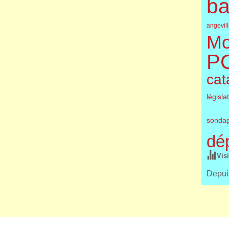
ba
angevil
Mo
P
cat
législa
sonda
dé
Vis
Depuis