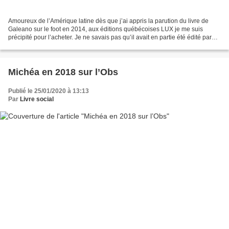
Amoureux de l’Amérique latine dès que j’ai appris la parution du livre de
Galeano sur le foot en 2014, aux éditions québécoises LUX je me suis
précipité pour l’acheter. Je ne savais pas qu’il avait en partie été édité par
Climats en 1995. Et ayant déjà...
Michéa en 2018 sur l’Obs
Publié le 25/01/2020 à 13:13
Par
Livre social