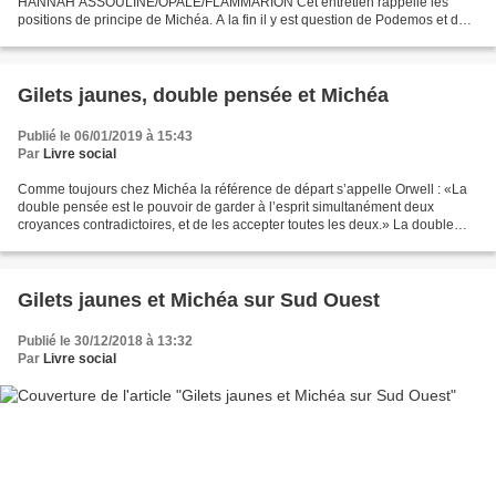
HANNAH ASSOULINE/OPALE/FLAMMARION Cet entretien rappelle les
positions de principe de Michéa. A la fin il y est question de Podemos et de
Jean-Claude Monedero un des penseurs de Podemos mais...
Gilets jaunes, double pensée et Michéa
Publié le 06/01/2019 à 15:43
Par
Livre social
Comme toujours chez Michéa la référence de départ s’appelle Orwell : «La
double pensée est le pouvoir de garder à l’esprit simultanément deux
croyances contradictoires, et de les accepter toutes les deux.» La double
pensée va perdre la gauche et dans...
Gilets jaunes et Michéa sur Sud Ouest
Publié le 30/12/2018 à 13:32
Par
Livre social