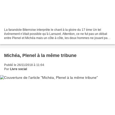
La farandole Biterroise interprète le chant à la gloire du 17 ème Un tel
événement n’était possible qu’à Larrazet. Attention, ce ne fut pas un débat
entre Plenel et Michéa mais un côte à côte, les deux hommes ne jouant pas
dans la même équipe et Plenel...
Michéa, Plenel à la même tribune
Publié le 26/11/2018 à 11:04
Par
Livre social