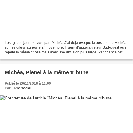
Les_gilets_jaunes_vus_par_Michéa J’ai déjà évoqué la position de Michéa
sur les gilets jaunes le 24 novembre. Il vient d’apparaître sur Sud-ouest où il
répète la même chose mais avec une diffusion plus large. Par chance cet
article est d’accès gratuit...
Michéa, Plenel à la même tribune
Publié le 26/11/2018 à 11:09
Par
Livre social