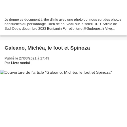
Je donne ce document à titre d'info avec une photo qui nous sort des photos
habituelles du personnage. Rien de nouveau sur le soleil. JPD. Article de
Sud-Ouets décembre 2023 Benjamin Ferret b.ferret@Sudouest.fr Vive
critique de la société telle qu'elle...
Galeano, Michéa, le foot et Spinoza
Publié le 27/03/2021 à 17:49
Par
Livre social