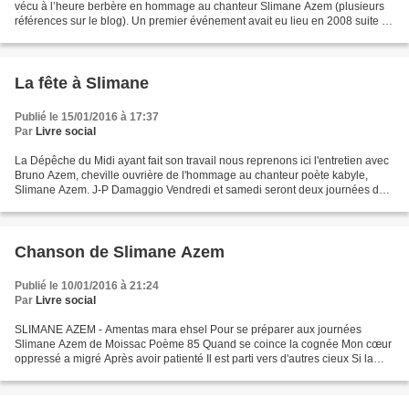
vécu à l’heure berbère en hommage au chanteur Slimane Azem (plusieurs
références sur le blog). Un premier événement avait eu lieu en 2008 suite à
un film sur ce chanteur atypique,...
La fête à Slimane
Publié le 15/01/2016 à 17:37
Par
Livre social
La Dépêche du Midi ayant fait son travail nous reprenons ici l'entretien avec
Bruno Azem, cheville ouvrière de l'hommage au chanteur poète kabyle,
Slimane Azem. J-P Damaggio Vendredi et samedi seront deux journées de
mémoire au Hall de Paris à Moissac,...
Chanson de Slimane Azem
Publié le 10/01/2016 à 21:24
Par
Livre social
SLIMANE AZEM - Amentas mara ehsel Pour se préparer aux journées
Slimane Azem de Moissac Poème 85 Quand se coince la cognée Mon cœur
oppressé a migré Après avoir patienté Il est parti vers d'autres cieux Si la
justice avait prévalu Et le bon sens triomphé...