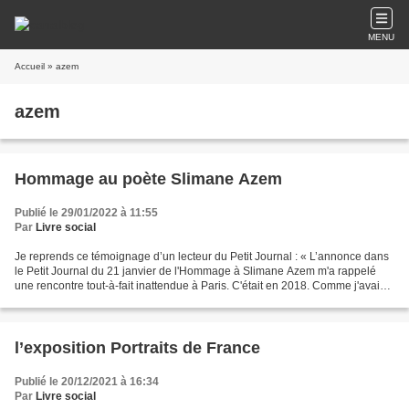
MENU
Accueil
» azem
azem
Hommage au poète Slimane Azem
Publié le 29/01/2022 à 11:55
Par
Livre social
Je reprends ce témoignage d’un lecteur du Petit Journal : « L’annonce dans
le Petit Journal du 21 janvier de l'Hommage à Slimane Azem m'a rappelé
une rencontre tout-à-fait inattendue à Paris. C'était en 2018. Comme j'avais
pris en gare Montparnasse un...
l’exposition Portraits de France
Publié le 20/12/2021 à 16:34
Par
Livre social