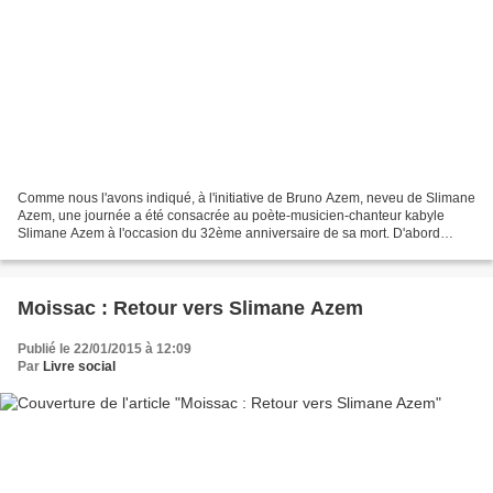
Comme nous l'avons indiqué, à l'initiative de Bruno Azem, neveu de Slimane
Azem, une journée a été consacrée au poète-musicien-chanteur kabyle
Slimane Azem à l'occasion du 32ème anniversaire de sa mort. D'abord
l'exposition qui s'est tenue seulement un...
Moissac : Retour vers Slimane Azem
Publié le 22/01/2015 à 12:09
Par
Livre social