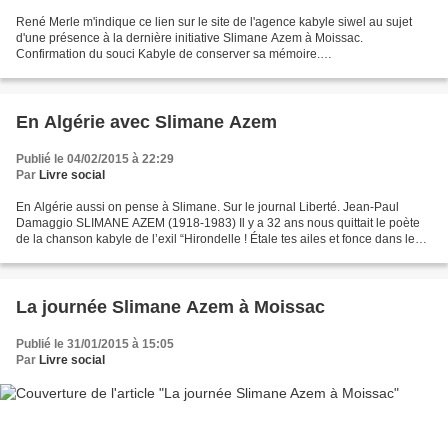
René Merle m'indique ce lien sur le site de l'agence kabyle siwel au sujet
d'une présence à la dernière initiative Slimane Azem à Moissac.
Confirmation du souci Kabyle de conserver sa mémoire.
http://www.siwel.info/Le-president-de-l-Anavad-en-visite-...
En Algérie avec Slimane Azem
Publié le 04/02/2015 à 22:29
Par
Livre social
En Algérie aussi on pense à Slimane. Sur le journal Liberté. Jean-Paul
Damaggio SLIMANE AZEM (1918-1983) Il y a 32 ans nous quittait le poète
de la chanson kabyle de l’exil “Hirondelle ! Étale tes ailes et fonce dans le
ciel pour me ramener les nouvelles...
La journée Slimane Azem à Moissac
Publié le 31/01/2015 à 15:05
Par
Livre social