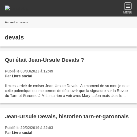
MENU
Accueil
» devals
devals
Qui était Jean-Ursule Devals ?
Publié le 03/03/2023 à 12:49
Par
Livre social
Il m’est arrivé de croiser Jean-Ursule Devals. Au moment de sa mort je note
cette polémique qui me permet de découvrir que la signature sur la Revue
du Tarn-et-Garonne J-M.L. n’a rien à voir avec Mary-Lafon mais c’est le
pharmacien J Milliès-Lacroix....
Jean-Ursule Devals, historien tarn-et-garonnais
Publié le 20/02/2019 à 22:03
Par
Livre social