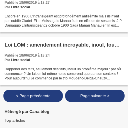
Publié le 18/06/2019 à 18:27
Par
Livre social
Encore en 1900 L'Intransigeant est profondément antisémite mais ils n'ont
pas oublié Cladel. Et le Moissagais Manau était en effet un de ses amis. J-P
Damaggio L’Intransigeant 2 octobre 1900 Gaga Manau Manau enfin est
retrouvé. Une personne à même d'être...
Loi LOM : amendement incroyable, inouï, fou…
Publié le 18/06/2019 à 18:24
Par
Livre social
Rapporter des faits, seulement des faits, induit un problème majeur : par où
commencer ? Un fait en lui-même ne se comprend que par son contexte !
Pour aujourd’hui je commence par le trio Moudenc-Delga-Chauzy
promoteurs d’une future LGV dont ils n’ont...
< Page précédente
Page suivante >
Hébergé par Canalblog
Top articles