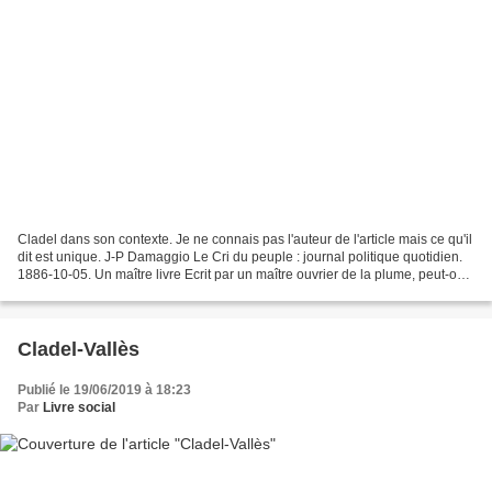
Cladel dans son contexte. Je ne connais pas l'auteur de l'article mais ce qu'il
dit est unique. J-P Damaggio Le Cri du peuple : journal politique quotidien.
1886-10-05. Un maître livre Ecrit par un maître ouvrier de la plume, peut-on
ajouter sans crainte....
Cladel-Vallès
Publié le 19/06/2019 à 18:23
Par
Livre social