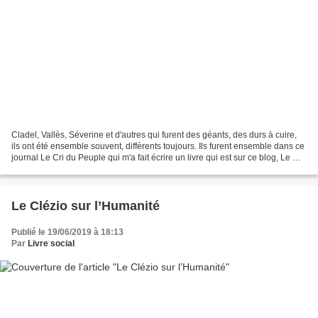
Cladel, Vallès, Séverine et d'autres qui furent des géants, des durs à cuire,
ils ont été ensemble souvent, différents toujours. Ils furent ensemble dans ce
journal Le Cri du Peuple qui m'a fait écrire un livre qui est sur ce blog, Le Cri-
Cladel. J'ai...
Le Clézio sur l’Humanité
Publié le 19/06/2019 à 18:13
Par
Livre social