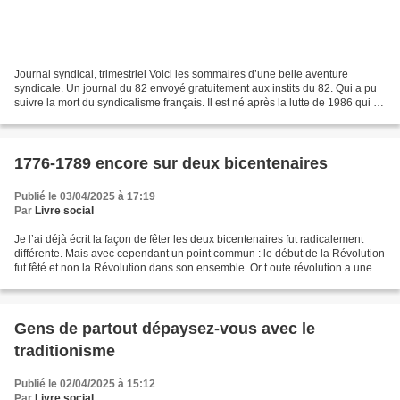
Journal syndical, trimestriel Voici les sommaires d’une belle aventure
syndicale. Un journal du 82 envoyé gratuitement aux instits du 82. Qui a pu
suivre la mort du syndicalisme français. Il est né après la lutte de 1986 qui a
vu naître les coordinations....
1776-1789 encore sur deux bicentenaires
Publié le 03/04/2025 à 17:19
Par
Livre social
Je l’ai déjà écrit la façon de fêter les deux bicentenaires fut radicalement
différente. Mais avec cependant un point commun : le début de la Révolution
fut fêté et non la Révolution dans son ensemble. Or t oute révolution a une
fin (même la Révolution...
Gens de partout dépaysez-vous avec le
traditionisme
Publié le 02/04/2025 à 15:12
Par
Livre social