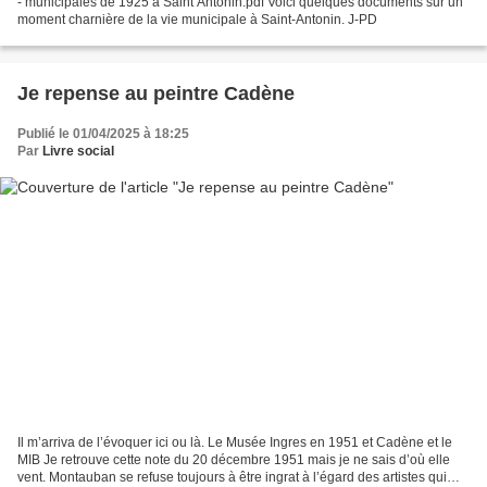
- municipales de 1925 à Saint Antonin.pdf Voici quelques documents sur un
moment charnière de la vie municipale à Saint-Antonin. J-PD
Je repense au peintre Cadène
Publié le 01/04/2025 à 18:25
Par
Livre social
Il m’arriva de l’évoquer ici ou là. Le Musée Ingres en 1951 et Cadène et le
MIB Je retrouve cette note du 20 décembre 1951 mais je ne sais d’où elle
vent. Montauban se refuse toujours à être ingrat à l’égard des artistes qui