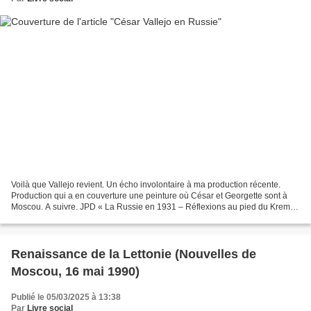
Voilà que Vallejo revient. Un écho involontaire à ma production récente.
Production qui a en couverture une peinture où César et Georgette sont à
Moscou. A suivre. JPD « La Russie en 1931 – Réflexions au pied du Kremlin
» par l’écrivain péruvien César...
Renaissance de la Lettonie (Nouvelles de
Moscou, 16 mai 1990)
Publié le 05/03/2025 à 13:38
Par
Livre social