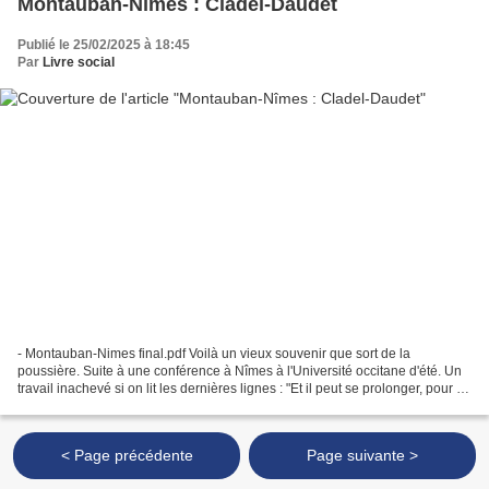
Montauban-Nîmes : Cladel-Daudet
Publié le 25/02/2025 à 18:45
Par
Livre social
- Montauban-Nimes final.pdf Voilà un vieux souvenir que sort de la
poussière. Suite à une conférence à Nîmes à l'Université occitane d'été. Un
travail inachevé si on lit les dernières lignes : "Et il peut se prolonger, pour la
seule période 1789-1914,...
< Page précédente
Page suivante >