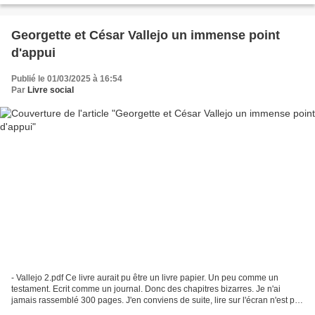
Georgette et César Vallejo un immense point
d'appui
Publié le 01/03/2025 à 16:54
Par
Livre social
- Vallejo 2.pdf Ce livre aurait pu être un livre papier. Un peu comme un
testament. Ecrit comme un journal. Donc des chapitres bizarres. Je n'ai
jamais rassemblé 300 pages. J'en conviens de suite, lire sur l'écran n'est pas
une joie. Mais peut-être un...