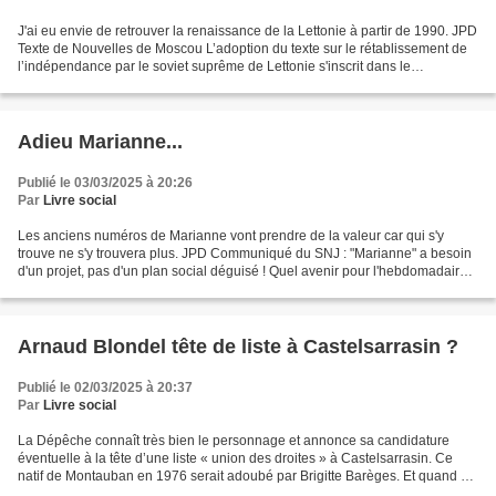
J'ai eu envie de retrouver la renaissance de la Lettonie à partir de 1990. JPD
Texte de Nouvelles de Moscou L’adoption du texte sur le rétablissement de
l’indépendance par le soviet suprême de Lettonie s'inscrit dans le
mouvement général du bassin de...
Adieu Marianne...
Publié le 03/03/2025 à 20:26
Par
Livre social
Les anciens numéros de Marianne vont prendre de la valeur car qui s'y
trouve ne s'y trouvera plus. JPD Communiqué du SNJ : "Marianne" a besoin
d'un projet, pas d'un plan social déguisé ! Quel avenir pour l'hebdomadaire
Marianne ? Ces dernières semaines,...
Arnaud Blondel tête de liste à Castelsarrasin ?
Publié le 02/03/2025 à 20:37
Par
Livre social
La Dépêche connaît très bien le personnage et annonce sa candidature
éventuelle à la tête d’une liste « union des droites » à Castelsarrasin. Ce
natif de Montauban en 1976 serait adoubé par Brigitte Barèges. Et quand on
est candidat à Castelsarrasin il...