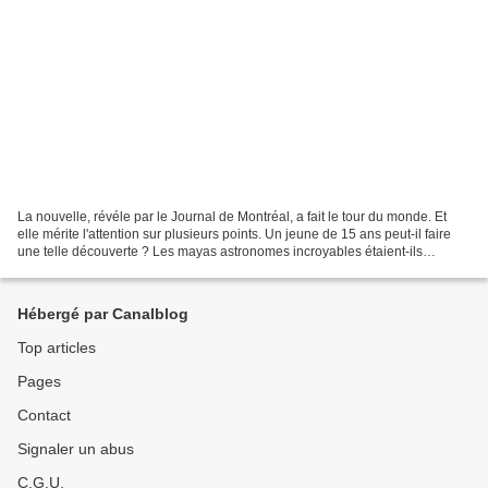
La nouvelle, révéle par le Journal de Montréal, a fait le tour du monde. Et
elle mérite l'attention sur plusieurs points. Un jeune de 15 ans peut-il faire
une telle découverte ? Les mayas astronomes incroyables étaient-ils
globalement assez organisés...
Hébergé par Canalblog
Top articles
Pages
Contact
Signaler un abus
C.G.U.