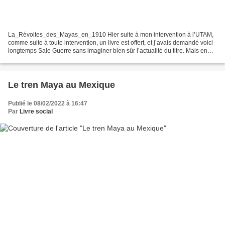
La_Révoltes_des_Mayas_en_1910 Hier suite à mon intervention à l’UTAM,
comme suite à toute intervention, un livre est offert, et j’avais demandé voici
longtemps Sale Guerre sans imaginer bien sûr l’actualité du titre. Mais en
1846 ce n’était pas l’invasion...
Le tren Maya au Mexique
Publié le 08/02/2022 à 16:47
Par
Livre social