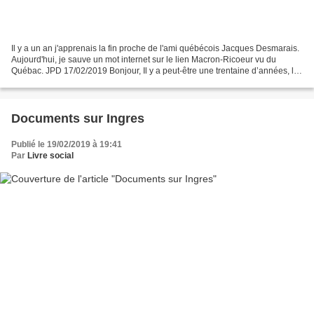
Il y a un an j'apprenais la fin proche de l'ami québécois Jacques Desmarais.
Aujourd'hui, je sauve un mot internet sur le lien Macron-Ricoeur vu du
Québac. JPD 17/02/2019 Bonjour, Il y a peut-être une trentaine d’années, le
professeur Georges Leroux m’avait...
Documents sur Ingres
Publié le 19/02/2019 à 19:41
Par
Livre social