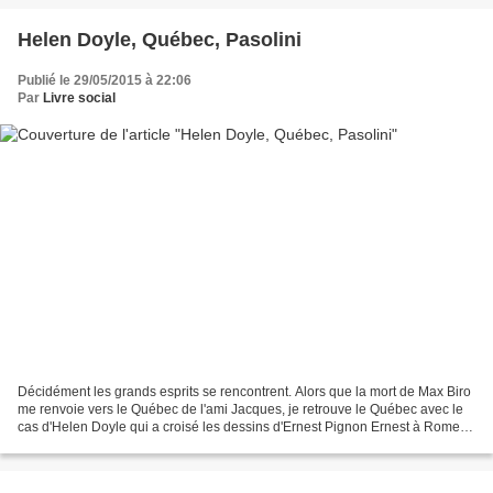
Helen Doyle, Québec, Pasolini
Publié le 29/05/2015 à 22:06
Par
Livre social
Décidément les grands esprits se rencontrent. Alors que la mort de Max Biro
me renvoie vers le Québec de l'ami Jacques, je retrouve le Québec avec le
cas d'Helen Doyle qui a croisé les dessins d'Ernest Pignon Ernest à Rome
que j'ai évqué voici peu ! D'où...