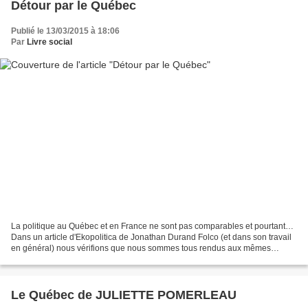
Détour par le Québec
Publié le 13/03/2015 à 18:06
Par
Livre social
La politique au Québec et en France ne sont pas comparables et pourtant…
Dans un article d'Ekopolitica de Jonathan Durand Folco (et dans son travail
en général) nous vérifions que nous sommes tous rendus aux mêmes
situations. http://ekopolitica.blogspot.fr/2015/03/la-social-democratie-est-
morte-vive-la.html...
Le Québec de JULIETTE POMERLEAU