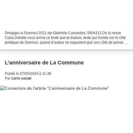
Omaggio-a-Gramsci-2011-de-Gabriele-Cancedda.-580x312 De la revue
Cuba Debate nous arrive ce texte que je traduis, texte qui insiste sur le côté
politique de Gramsci, quand d’autres ne regardent que son côté de penseur.
JP Damaggio Gramsci, el político...
L’anniversaire de La Commune
Publié le 07/05/2020 à 11:46
Par
Livre social