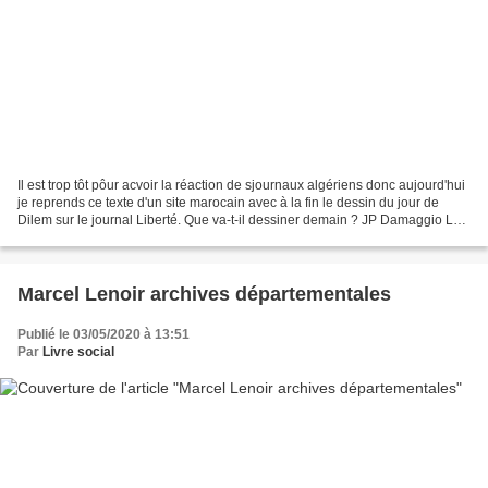
Il est trop tôt pôur acvoir la réaction de sjournaux algériens donc aujourd'hui
je reprends ce texte d'un site marocain avec à la fin le dessin du jour de
Dilem sur le journal Liberté. Que va-t-il dessiner demain ? JP Damaggio Le
chanteur Idir, qui fut...
Marcel Lenoir archives départementales
Publié le 03/05/2020 à 13:51
Par
Livre social