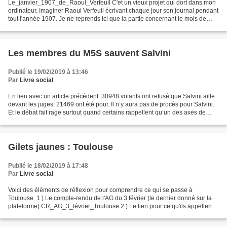
Le_janvier_1907_de_Raoul_Verfeuil C'et un vieux projet qui dort dans mon
ordinateur. Imaginer Raoul Verfeuil écrivant chaque jour son journal pendant
tout l'année 1907. Je ne reprends ici que la partie concernant le mois de
janvier. En 1907 Verfeuil à...
Les membres du M5S sauvent Salvini
Publié le 19/02/2019 à 13:46
Par
Livre social
En lien avec un article précédent. 30948 votants ont refusé que Salvini aille
devant les juges. 21469 ont été pour. Il n’y aura pas de procès pour Salvini.
Et le débat fait rage surtout quand certains rappellent qu’un des axes de
campagne du M5S c’était...
Gilets jaunes : Toulouse
Publié le 18/02/2019 à 17:48
Par
Livre social
Voici des éléments de réflexion pour comprendre ce qui se passe à
Toulouse. 1 ) Le compte-rendu de l'AG du 3 février (le dernier donné sur la
plateforme) CR_AG_3_février_Toulouse 2 ) Le lien pour ce qu'ils appellent
le vrai débat. J-P Damaggio