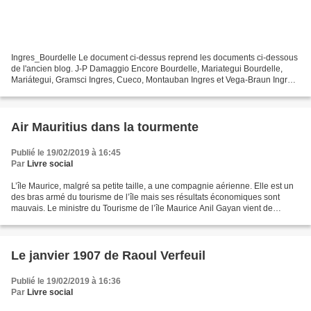
Ingres_Bourdelle Le document ci-dessus reprend les documents ci-dessous
de l'ancien blog. J-P Damaggio Encore Bourdelle, Mariategui Bourdelle,
Mariátegui, Gramsci Ingres, Cueco, Montauban Ingres et Vega-Braun Ingres
: Québec-Montauban L'Ingres de Belinda...
Air Mauritius dans la tourmente
Publié le 19/02/2019 à 16:45
Par
Livre social
L’île Maurice, malgré sa petite taille, a une compagnie aérienne. Elle est un
des bras armé du tourisme de l’île mais ses résultats économiques sont
mauvais. Le ministre du Tourisme de l’île Maurice Anil Gayan vient de
prendre la parole lors de la conférence...
Le janvier 1907 de Raoul Verfeuil
Publié le 19/02/2019 à 16:36
Par
Livre social