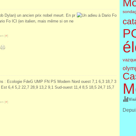
Mo
sonda
Bob Dylan) un ancien prix nobel meurt. En pr
cat
io Fo ICI (en italien, mais même si on ne
P
en [
#
]
él
vazqu
olym
Cas
ions : Ecologie FdeG UMP FN PS Modem Nord ouest 7,1 6,3 18,7 3
M
 Est 6,4 5,2 22,7 28,9 13,2 9,1 Sud-ouest 11,4 8,5 18,5 24,7 15,7
Vis
en [
#
]
Depuis