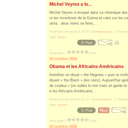
Michel Veyres a lu...
Michel Veyres a évoqué dans sa chronique des 
ur les inventions de la Guima et celui sur les sa
uima : deux noms se liens,...
Posté par Livre social à 13:55 -
Commentaires [
…
]
- Permali
Tags:
Veyres
Vous aimez ?
0 vote
14 octobre 2016
Obama et les Africains-Américains
Autrefois on disait « the Negroes » puis la civil
disant « the Black » (les noirs). Aujourd’hui ap
de couleur » (on oublia le noir mais on garda la 
e les Africains-Américains...
Posté par Livre social à 10:14 -
Commentaires [
…
]
- Permali
Tags:
racisme
Vous aimez ?
0 vote
13 octobre 2016