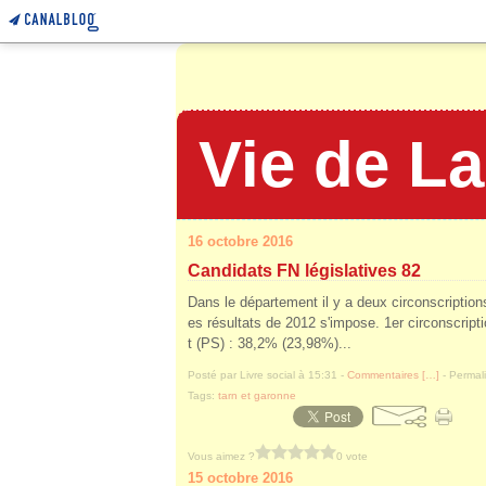
Vie de L
16 octobre 2016
Candidats FN législatives 82
Dans le département il y a deux circonscription
es résultats de 2012 s'impose. 1er circonscripti
t (PS) : 38,2% (23,98%)...
Posté par Livre social à 15:31 -
Commentaires [
…
]
- Permali
Tags:
tarn et garonne
Vous aimez ?
0 vote
15 octobre 2016