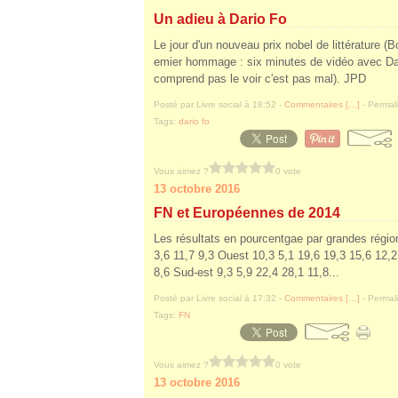
Un adieu à Dario Fo
Le jour d'un nouveau prix nobel de littérature (
emier hommage : six minutes de vidéo avec Dar
comprend pas le voir c'est pas mal). JPD
Posté par Livre social à 18:52 -
Commentaires [
…
]
- Permali
Tags:
dario fo
Vous aimez ?
0 vote
13 octobre 2016
FN et Européennes de 2014
Les résultats en pourcentgae par grandes rég
3,6 11,7 9,3 Ouest 10,3 5,1 19,6 19,3 15,6 12,2
8,6 Sud-est 9,3 5,9 22,4 28,1 11,8...
Posté par Livre social à 17:32 -
Commentaires [
…
]
- Permali
Tags:
FN
Vous aimez ?
0 vote
13 octobre 2016