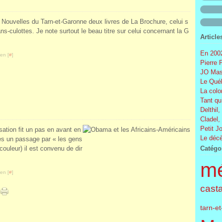
Nouvelles du Tarn-et-Garonne deux livres de La Brochure, celui s
ns-culottes. Je note surtout le beau titre sur celui concernant la G
Article
En 2002
en [
#
]
Pierre 
JO Mas
Le Québ
La colo
Tant qu
Delthil,
Cladel,
Petit J
isation fit un pas en avant en
Le décè
rès un passage par « les gens
couleur) il est convenu de dir
Catégo
m
en [
#
]
cast
tarn-e