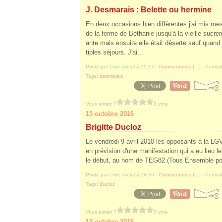
J. Desmarais : Belette ou hermine
En deux occasions bien différentes j'ai mis m
de la ferme de Béthanie jusqu'à la vieille sucreri
ante mais ensuite elle était déserte sauf quand
tiples séjours. J'ai...
Posté par Livre social à 15:17 -
Commentaires [
…
]
- Permali
Tags:
desmarais
Vous aimez ?
0 vote
15 octobre 2016
Brigitte Ducloz
Le vendredi 9 avril 2010 les opposants à la LG
en prévision d'une manifestation qui a eu lieu le
le début, au nom de TEG82 (Tous Ensemble pou
Posté par Livre social à 14:55 -
Commentaires [
…
]
- Permali
Tags:
Ducloz
Vous aimez ?
0 vote
15 octobre 2016