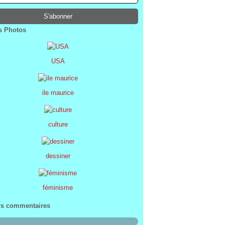
ier
ier
s
l
(1)
(74)
(34)
(47)
ier
ier
s
(8)
(45)
(52)
ier
ier
(7)
(68)
 Photos
ier
(2)
USA
ile maurice
culture
dessiner
féminisme
rs commentaires