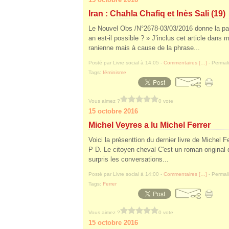
Iran : Chahla Chafiq et Inès Sali (19)
Le Nouvel Obs /N°2678-03/03/2016 donne la pa
an est-il possible ? » J’inclus cet article dans
ranienne mais à cause de la phrase...
Posté par Livre social à 14:05 -
Commentaires [
…
]
- Permali
Tags:
féminisme
Vous aimez ?
0 vote
15 octobre 2016
Michel Veyres a lu Michel Ferrer
Voici la présenttion du dernier livre de Michel 
P D. Le citoyen cheval C'est un roman original 
surpris les conversations...
Posté par Livre social à 14:00 -
Commentaires [
…
]
- Permali
Tags:
Ferrer
Vous aimez ?
0 vote
15 octobre 2016