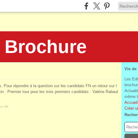
a Brochure
Vie de
Les Edi
brochur
s. Pour répondre à la question sur les candidats FN un retour sur l
Actuali
on : Premier tour pour les trois premiers candidats : Valérie Rabaul
même te
Accueil
en [
#
]
Créer u
Recher