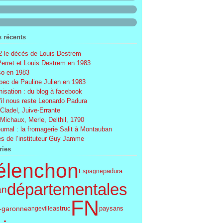
s récents
 le décès de Louis Destrem
Perret et Louis Destrem en 1983
o en 1983
ec de Pauline Julien en 1983
nisation : du blog à facebook
’il nous reste Leonardo Padura
 Cladel, Juive-Errante
 Michaux, Merle, Delthil, 1790
ournal : la fromagerie Salit à Montauban
s de l’instituteur Guy Jamme
ries
élenchon
Espagne
padura
départementales
an
FN
t-garonne
astruc
paysans
angeville