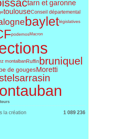
issac
tarn et garonne
toulouse
Conseil départemental
ge
baylet
alogne
législatives
CF
podemos
Macron
ections
bruniquel
Ruffin
ez montalban
Moretti
pe de gouges
telsarrasin
ontauban
iteurs
 la création
1 089 236