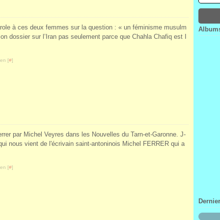
Janv
Févr
Mar
Avri
Janv
Févr
Mar
Janv
Févr
role à ces deux femmes sur la question : « un féminisme musulm
Albums
Janv
 mon dossier sur l’Iran pas seulement parce que Chahla Chafiq est I
en [
#
]
Ferrer par Michel Veyres dans les Nouvelles du Tarn-et-Garonne. J-
qui nous vient de l'écrivain saint-antoninois Michel FERRER qui a
en [
#
]
Dernie