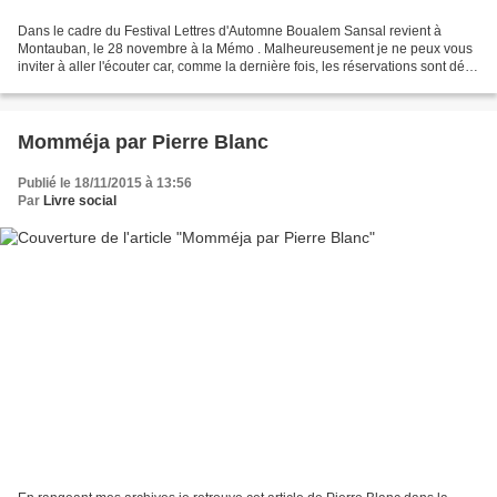
Dans le cadre du Festival Lettres d'Automne Boualem Sansal revient à
Montauban, le 28 novembre à la Mémo . Malheureusement je ne peux vous
inviter à aller l'écouter car, comme la dernière fois, les réservations sont déjà
closes ! Ce qui n'empêche pas...
Momméja par Pierre Blanc
Publié le 18/11/2015 à 13:56
Par
Livre social