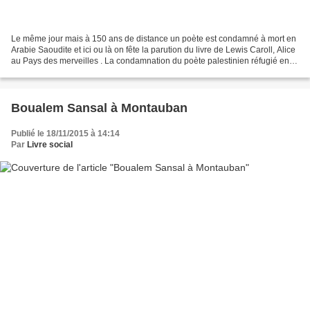
Le même jour mais à 150 ans de distance un poète est condamné à mort en
Arabie Saoudite et ici ou là on fête la parution du livre de Lewis Caroll, Alice
au Pays des merveilles . La condamnation du poète palestinien réfugié en
Arabie saoudite, à cause...
Boualem Sansal à Montauban
Publié le 18/11/2015 à 14:14
Par
Livre social