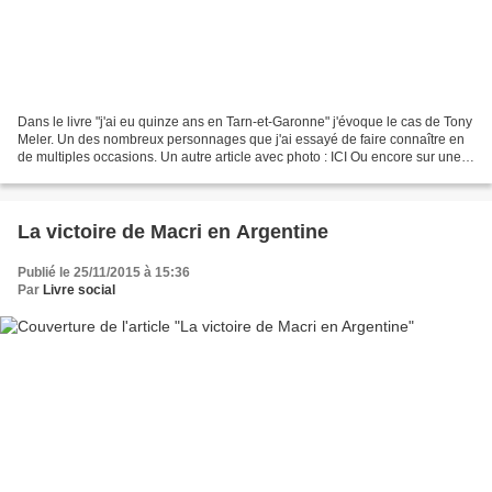
Dans le livre "j'ai eu quinze ans en Tarn-et-Garonne" j'évoque le cas de Tony
Meler. Un des nombreux personnages que j'ai essayé de faire connaître en
de multiples occasions. Un autre article avec photo : ICI Ou encore sur une
émission radio de CFM :...
La victoire de Macri en Argentine
Publié le 25/11/2015 à 15:36
Par
Livre social