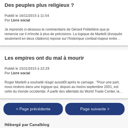
Des peuples plus religieux ?
Publié le 16/11/2015 à 11:54
Par
Livre social
Je reprends ci-dessous le commentaire de Gérard Frétellière que je
remercie car il m'incite à plus de précisions. La logique de Martelli (évoquée
seulement en deux citations) repose sur l'historique combat majeur entre
capitalisme et socialisme comme...
Les empires ont du mal à mourir
Publié le 15/11/2015 à 22:29
Par
Livre social
Roger Martelli a souhaité réagir aussitôt après le carnage : "Pour une part,
nous restons dans une logique qui, depuis au moins septembre 2001, est
celle du monde occidental. À partir des attentats du World Trade Center, la
notion dominante a été en effet,...
< Page précédente
Page suivante >
Hébergé par Canalblog