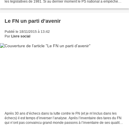
les législatives de 1981. Si au dernier moment le PS national a empêché
toute candidature socialiste...
Le FN un parti d’avenir
Publié le 18/11/2015 à 13:42
Par
Livre social
Après 30 ans d’échecs dans la lutte contre le FN (et je m’inclus dans les
échecs) il est temps d’inverser l’analyse. Après l’inventaire des tares du FN
qui n’ont pas convaincu grand monde passons à l’inventaire de ses qualités
! Quand le PS dit : au nom...