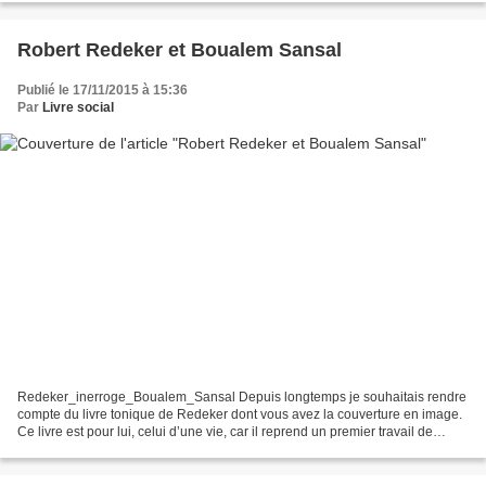
Robert Redeker et Boualem Sansal
Publié le 17/11/2015 à 15:36
Par
Livre social
Redeker_inerroge_Boualem_Sansal Depuis longtemps je souhaitais rendre
compte du livre tonique de Redeker dont vous avez la couverture en image.
Ce livre est pour lui, celui d’une vie, car il reprend un premier travail de
2004, « Le progrès opium de l’histoire...