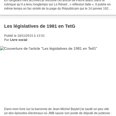
En rangeant mes archives je retrouve cet article de Pierre Blanc dans la
rubrique qu’il a tenu longtemps sur Le Réveil , « réflexion faite ». Il publie en
même temps un fac-similé de la page du Républicain qui le 14 janvier 1928
annonce le décès du savant...
Les législatives de 1981 en TetG
Publié le 18/11/2015 à 13:51
Par
Livre social
Dans mon livre sur la baronnie de Jean-Michel Baylet j'ai sauté un peu vite
un des épisodes électoraux où JMB sauve son poste de député de justesse :