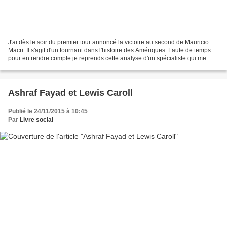
J'ai dès le soir du premier tour annoncé la victoire au second de Mauricio
Macri. Il s'agit d'un tournant dans l'histoire des Amériques. Faute de temps
pour en rendre compte je reprends cette analyse d'un spécialiste qui me
semble juste. J-P Damaggio...
Ashraf Fayad et Lewis Caroll
Publié le 24/11/2015 à 10:45
Par
Livre social