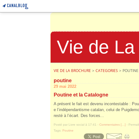
Vie de La
VIE DE LA BROCHURE
>
CATEGORIES
>
POUTINE
poutine
29 mai 2022
Poutine et la Catalogne
A présent le fait est devenu incontestable : Pou
e l’indépendantisme catalan, celui de Puigdemo
resté à l’écart. Des forces...
Posté par Livre social à 17:41 -
Commentaires [
…
]
- Permali
Tags:
Poutine