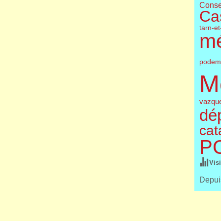
Conse
Cas
tarn-e
m
podem
M
vazqu
dé
cat
P
Vis
Depuis