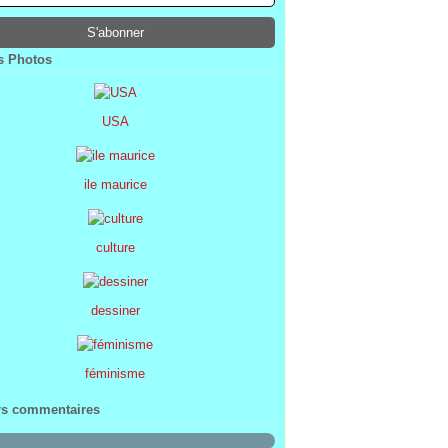
ier
ier
s
l
(1)
(74)
(34)
(47)
ier
ier
s
(8)
(45)
(52)
ier
ier
(7)
(68)
 Photos
ier
(2)
USA
ile maurice
culture
dessiner
féminisme
rs commentaires