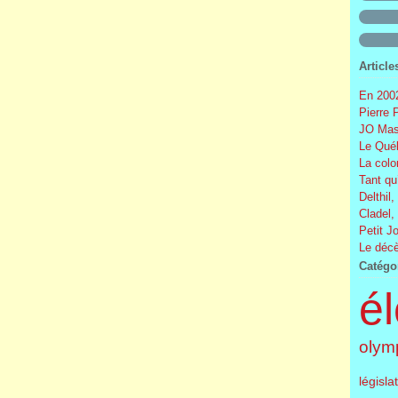
Article
En 2002
Pierre 
JO Mas
Le Québ
La colo
Tant qu
Delthil,
Cladel,
Petit J
Le décè
Catégo
él
olym
législa