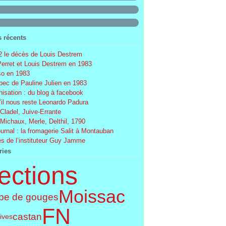
s récents
 le décès de Louis Destrem
Perret et Louis Destrem en 1983
o en 1983
ec de Pauline Julien en 1983
nisation : du blog à facebook
’il nous reste Leonardo Padura
 Cladel, Juive-Errante
 Michaux, Merle, Delthil, 1790
ournal : la fromagerie Salit à Montauban
s de l’instituteur Guy Jamme
ries
ections
Moissac
pe de gouges
FN
castan
tives