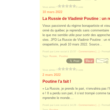
Vous aimez ?
0 vote
10 mars 2022
La Russie de Vladimir Poutine : un 
Vieux passionné du régime bonapartiste et vie
onné du québec je reprends sans commentaire c
le que me semble utile pour sortir des approche
stes. JPD La Russie de Vladimir Poutine : un 
onapartiste, jeudi 10 mars 2022. Source...
Posté par Livre social à 15:57 -
Commentaires [
…
]
- Permali
Tags:
Russie
,
Poutine
Vous aimez ?
0 vote
2 mars 2022
Poutine l’a fait !
« La Russie, je prends le pari, n’envahira pas 
e ! Il a perdu son pari, il s’est trompé comme ta
mprendre le monde....
Posté par Livre social à 14:26 -
Commentaires [
…
]
- Permali
Tags:
Poutine