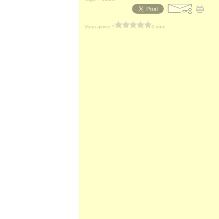
Vous aimez ?
0 vote