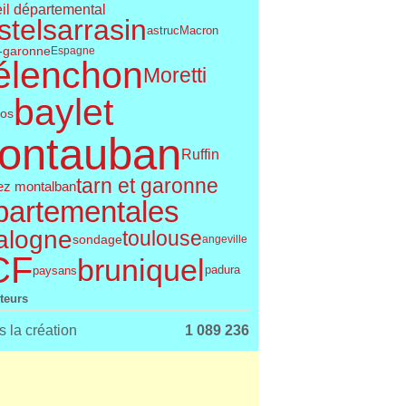
il départemental
telsarrasin
astruc
Macron
t-garonne
Espagne
élenchon
Moretti
baylet
os
ontauban
Ruffin
tarn et garonne
ez montalban
partementales
alogne
toulouse
sondage
angeville
CF
bruniquel
paysans
padura
iteurs
 la création
1 089 236