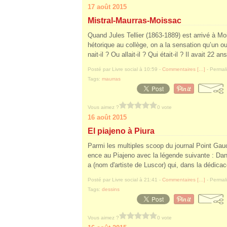
17 août 2015
Mistral-Maurras-Moissac
Quand Jules Tellier (1863-1889) est arrivé à 
hétorique au collège, on a la sensation qu’un our
nait-il ? Ou allait-il ? Qui était-il ? Il avait 22 a
Posté par Livre social à 10:59 -
Commentaires [
…
]
- Permali
Tags:
maurras
Vous aimez ?
0 vote
16 août 2015
El piajeno à Piura
Parmi les multiples scoop du journal Point Gauc
ence au Piajeno avec la légende suivante : Da
a (nom d'artiste de Luscor) qui, dans la dédicace
Posté par Livre social à 21:41 -
Commentaires [
…
]
- Permali
Tags:
dessins
Vous aimez ?
0 vote