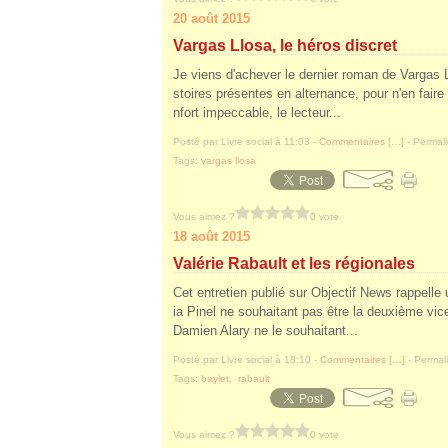
20 août 2015
Vargas Llosa, le héros discret
Je viens d'achever le dernier roman de Vargas
stoires présentes en alternance, pour n'en faire
nfort impeccable, le lecteur...
Posté par Livre social à 11:03 -
Commentaires [
…
]
- Permali
Tags:
vargas llosa
Vous aimez ?
0 vote
18 août 2015
Valérie Rabault et les régionales
Cet entretien publié sur Objectif News rappell
ia Pinel ne souhaitant pas être la deuxième vice
Damien Alary ne le souhaitant...
Posté par Livre social à 18:10 -
Commentaires [
…
]
- Permali
Tags:
baylet
,
rabault
Vous aimez ?
0 vote