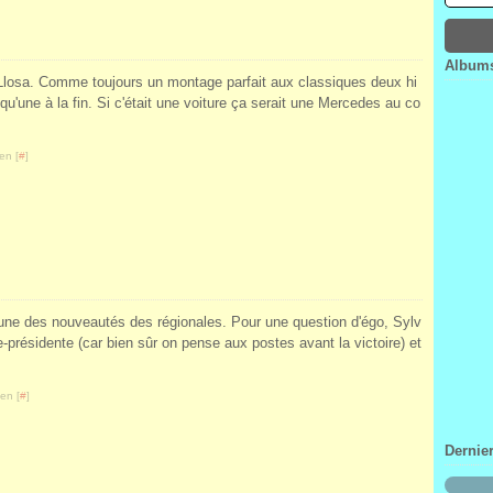
Janv
Févr
Mar
Avri
Janv
Févr
Mar
Janv
Févr
Albums
Janv
 Llosa. Comme toujours un montage parfait aux classiques deux hi
 qu'une à la fin. Si c'était une voiture ça serait une Mercedes au co
en [
#
]
e une des nouveautés des régionales. Pour une question d'égo, Sylv
-présidente (car bien sûr on pense aux postes avant la victoire) et
en [
#
]
Dernie