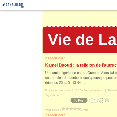
Vie de L
23 août 2015
Kamel Daoud : la religion de l'autru
Une amie algérienne est au Québec. Alors j'ai e
ses articles du facebook que quiconque peut all
ériennes 20 août, 13:44 ·...
Posté par Livre social à 18:38 -
Commentaires [
…
]
- Permali
Tags:
daoud
Vous aimez ?
0 vote
23 août 2015