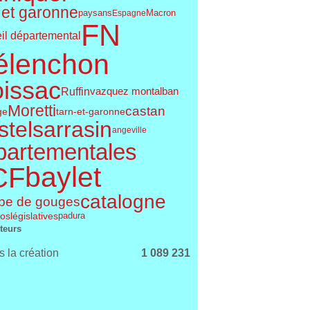
 et garonne
paysans
Espagne
Macron
FN
il départemental
élenchon
issac
Ruffin
vazquez montalban
Moretti
castan
ge
tarn-et-garonne
telsarrasin
angeville
partementales
baylet
CF
catalogne
pe de gouges
législatives
os
padura
iteurs
 la création
1 089 231