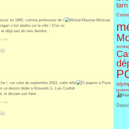
tarn
Conse
Moissac en 1885, comme professeur de r
m
agan s’est abattu sur la ville ! D’où ve
ns et déjà tant de vies derrière...
Mo
en [
#
]
sonda
Cas
dé
P
olym
he !, sur celui de septembre 2003, cette référ
ns ce dessin dédié à Rosendo Li, Luis Cordob
podem
, le déclare son frère...
Vis
en [
#
]
Depuis