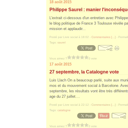
18 août 2015
Philippe Saurel : manier l'inconséq
L'extrait ci-dessous d'un entretien avec Philipp
le blog politique de France 3 Toulouse révèle pa
mission et applaudir...
Posté par Livre social à 18:02 -
Commentaires [
…
]
- Permali
Tags:
saurel
Vous aimez ?
0 vote
17 août 2015
27 septembre, la Catalogne vote
Luis Llach On a beaucoup parlé, suite aux muni
mos et du mouvement social à Barcelone. Avec 
septembre, les résultats vont être très différent
age du 27 juillet....
Posté par Livre social à 22:12 -
Commentaires [
…
]
- Permali
Tags:
catalogne
Vous aimez ?
0 vote