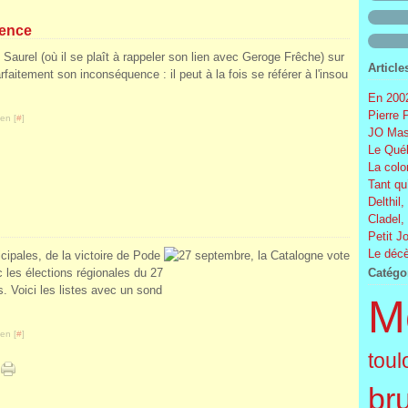
uence
e Saurel (où il se plaît à rappeler son lien avec Geroge Frêche) sur
Article
rfaitement son inconséquence : il peut à la fois se référer à l'insou
En 2002
Pierre 
en [
#
]
JO Mas
Le Québ
La colo
Tant qu
Delthil,
Cladel,
Petit J
Le décè
cipales, de la victoire de Pode
les élections régionales du 27
Catégo
s. Voici les listes avec un sond
M
en [
#
]
toul
br