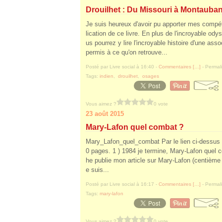
Drouilhet : Du Missouri à Montauba
Je suis heureux d'avoir pu apporter mes compé
lication de ce livre. En plus de l'incroyable o
us pourrez y lire l'incroyable histoire d'une ass
permis à ce qu'on retrouve...
Posté par Livre social à 16:40 -
Commentaires [
…
]
- Permali
Tags:
indien
,
drouilhet
,
osages
Vous aimez ?
0 vote
23 août 2015
Mary-Lafon quel combat ?
Mary_Lafon_quel_combat Par le lien ci-dessus 
0 pages. 1 ) 1984 je termine, Mary-Lafon quel c
he publie mon article sur Mary-Lafon (centième 
e suis...
Posté par Livre social à 16:17 -
Commentaires [
…
]
- Permali
Tags:
mary-lafon
Vous aimez ?
0 vote