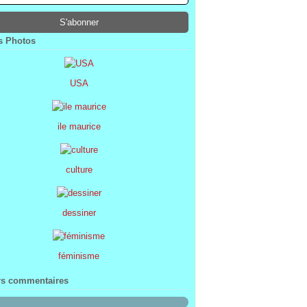
ier
ier
s
l
(1)
(74)
(34)
(47)
ier
ier
s
(8)
(45)
(52)
ier
ier
(7)
(68)
 Photos
ier
(2)
USA
ile maurice
culture
dessiner
féminisme
rs commentaires