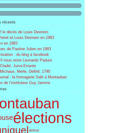
s récents
 le décès de Louis Destrem
Perret et Louis Destrem en 1983
o en 1983
ec de Pauline Julien en 1983
nisation : du blog à facebook
’il nous reste Leonardo Padura
 Cladel, Juive-Errante
 Michaux, Merle, Delthil, 1790
ournal : la fromagerie Salit à Montauban
s de l’instituteur Guy Jamme
ries
ontauban
élections
ouse
uniquel
astruc