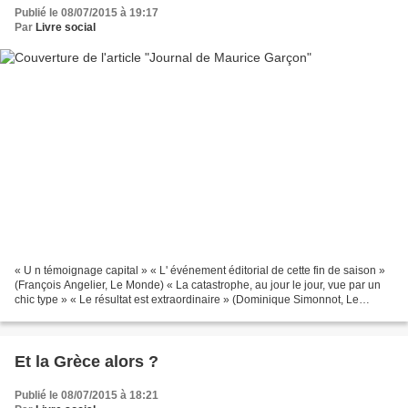
Publié le 08/07/2015 à 19:17
Par
Livre social
« U n témoignage capital » « L' événement éditorial de cette fin de saison »
(François Angelier, Le Monde) « La catastrophe, au jour le jour, vue par un
chic type » « Le résultat est extraordinaire » (Dominique Simonnot, Le
Canard enchaîné) « L' œil et...
Et la Grèce alors ?
Publié le 08/07/2015 à 18:21