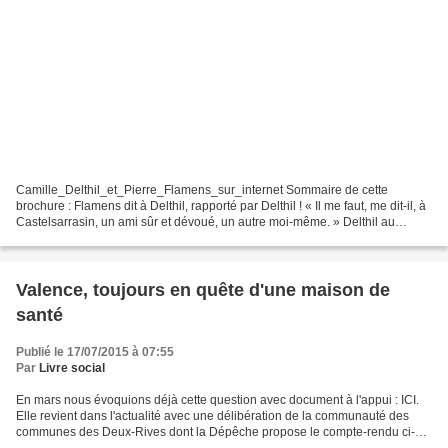
Camille_Delthil_et_Pierre_Flamens_sur_internet Sommaire de cette
brochure : Flamens dit à Delthil, rapporté par Delthil ! « Il me faut, me dit-il, à
Castelsarrasin, un ami sûr et dévoué, un autre moi-même. » Delthil au
moment de la mort de Flamens Discours...
Valence, toujours en quête d'une maison de
santé
Publié le 17/07/2015 à 07:55
Par
Livre social
En mars nous évoquions déjà cette question avec document à l'appui : ICI.
Elle revient dans l'actualité avec une délibération de la communauté des
communes des Deux-Rives dont la Dépêche propose le compte-rendu ci-