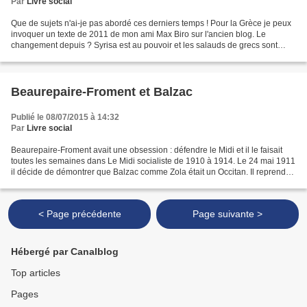
Par
Livre social
Que de sujets n'ai-je pas abordé ces derniers temps ! Pour la Grèce je peux
invoquer un texte de 2011 de mon ami Max Biro sur l'ancien blog. Le
changement depuis ? Syrisa est au pouvoir et les salauds de grecs sont
deux fois salauds ! Ne connaissant pas...
Beaurepaire-Froment et Balzac
Publié le 08/07/2015 à 14:32
Par
Livre social
Beaurepaire-Froment avait une obsession : défendre le Midi et il le faisait
toutes les semaines dans Le Midi socialiste de 1910 à 1914. Le 24 mai 1911
il décide de démontrer que Balzac comme Zola était un Occitan. Il reprendra
cette idée un peu plus tard...
< Page précédente
Page suivante >
Hébergé par Canalblog
Top articles
Pages