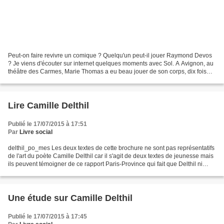
Peut-on faire revivre un comique ? Quelqu'un peut-il jouer Raymond Devos
? Je viens d'écouter sur internet quelques moments avec Sol. A Avignon, au
théâtre des Carmes, Marie Thomas a eu beau jouer de son corps, dix fois
plus que Sol, le résultat n'est...
Lire Camille Delthil
Publié le 17/07/2015 à 17:51
Par
Livre social
delthil_po_mes Les deux textes de cette brochure ne sont pas représentatifs
de l'art du poète Camille Delthil car il s'agit de deux textes de jeunesse mais
ils peuvent témoigner de ce rapport Paris-Province qui fait que Delthil ni
pour la littérature,...
Une étude sur Camille Delthil
Publié le 17/07/2015 à 17:45