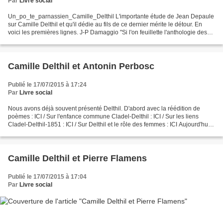
Par
Livre social
Un_po_te_parnassien_Camille_Delthil L'importante étude de Jean Depaule
sur Camille Delthil et qu'il dédie au fils de ce dernier mérite le détour. En
voici les premières lignes. J-P Damaggio "Si l'on feuillette l'anthologie des
poètes français du siècle...
Camille Delthil et Antonin Perbosc
Publié le 17/07/2015 à 17:24
Par
Livre social
Nous avons déjà souvent présenté Delthil. D'abord avec la réédition de
poèmes : ICI / Sur l'enfance commune Cladel-Delthil : ICI / Sur les liens
Cladel-Delthil-1851 : ICI / Sur Delthil et le rôle des femmes : ICI Aujourd'hui
j'offre ce poème en français...
Camille Delthil et Pierre Flamens
Publié le 17/07/2015 à 17:04
Par
Livre social