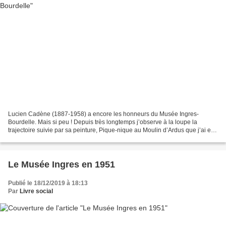
Lucien Cadène (1887-1958) a encore les honneurs du Musée Ingres-
Bourdelle. Mais si peu ! Depuis très longtemps j’observe à la loupe la
trajectoire suivie par sa peinture, Pique-nique au Moulin d’Ardus que j’ai eu
le plaisir de découvrir autrefois à la...
Le Musée Ingres en 1951
Publié le 18/12/2019 à 18:13
Par
Livre social