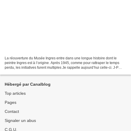
La réouverture du Musée Ingres entre dans une longue histoire dont le
peintre Ingres est à l’origine. Après 1945, comme pour rattraper le temps
perdu, les initiatives furent multiples Je rappelle aujourd’hui celle-ci. J-P
Damaggio P.S. Il est écrit «artistes...
Hébergé par Canalblog
Top articles
Pages
Contact
Signaler un abus
C.G.U.