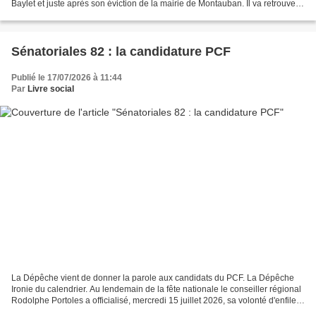
Baylet et juste après son éviction de la mairie de Montauban. Il va retrouver
face à lui Mme Barèges,...
Sénatoriales 82 : la candidature PCF
Publié le 17/07/2026 à 11:44
Par
Livre social
La Dépêche vient de donner la parole aux candidats du PCF. La Dépêche
Ironie du calendrier. Au lendemain de la fête nationale le conseiller régional
Rodolphe Portoles a officialisé, mercredi 15 juillet 2026, sa volonté d'enfiler
l'écharpe tricolore du...