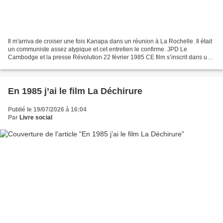
Il m'arriva de croiser une fois Kanapa dans un réunion à La Rochelle. Il était
un communiste assez atypique et cet entretien le confirme. JPD Le
Cambodge et la presse Révolution 22 février 1985 CE film s’inscrit dans un
certain courant du cinéma d’aujourd’hui...
En 1985 j’ai le film La Déchirure
Publié le 19/07/2026 à 16:04
Par
Livre social