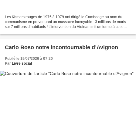
Les Khmers rouges de 1975 à 1979 ont dirigé le Cambodge au nom du
communisme en provoquant un massacre incroyable : 3 millions de morts
sur 7 millions d’habitants ! L’intervention du Vietnam mit un terme à cette
folie. La Déchirure (The Killing Fields)...
Carlo Boso notre incontournable d’Avignon
Publié le 19/07/2026 à 07:20
Par
Livre social