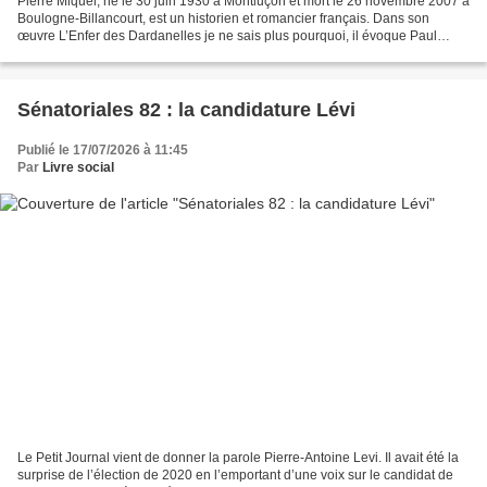
Pierre Miquel, né le 30 juin 1930 à Montluçon et mort le 26 novembre 2007 à
Boulogne-Billancourt, est un historien et romancier français. Dans son
œuvre L’Enfer des Dardanelles je ne sais plus pourquoi, il évoque Paul
Raynal, le petit gars de Septfonds...
Sénatoriales 82 : la candidature Lévi
Publié le 17/07/2026 à 11:45
Par
Livre social
Le Petit Journal vient de donner la parole Pierre-Antoine Levi. Il avait été la
surprise de l’élection de 2020 en l’emportant d’une voix sur le candidat de