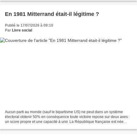
En 1981 Mitterrand était-il légitime ?
Publié le 17/07/2026 à 09:10
Par
Livre social
Aucun parti au monde (sauf le bipartisme US) ne peut dans un système
électoral obtenir 50% en conséquence toute victoire repose sur deux axes :
un score propre et une capacité à unir. La République française est née
avec l’élection à deux tours pour que...