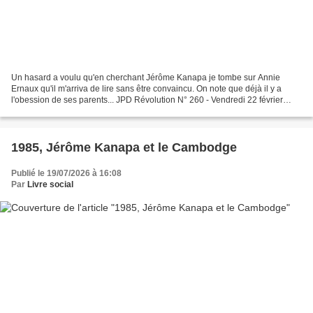
Un hasard a voulu qu'en cherchant Jérôme Kanapa je tombe sur Annie
Ernaux qu'il m'arriva de lire sans être convaincu. On note que déjà il y a
l'obession de ses parents... JPD Révolution N° 260 - Vendredi 22 février
19S5 VOTRE problème littéraire consiste-t-il...
1985, Jérôme Kanapa et le Cambodge
Publié le 19/07/2026 à 16:08
Par
Livre social