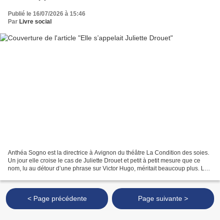
Publié le 16/07/2026 à 15:46
Par
Livre social
Anthéa Sogno est la directrice à Avignon du théâtre La Condition des soies.
Un jour elle croise le cas de Juliette Drouet et petit à petit mesure que ce
nom, lu au détour d’une phrase sur Victor Hugo, méritait beaucoup plus. La
comédienne fut plus que...
< Page précédente
Page suivante >